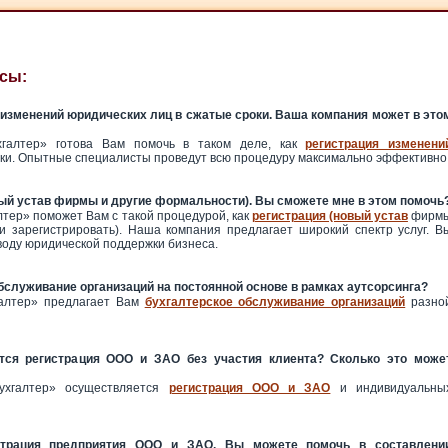
сы:
 изменений юридических лиц в сжатые сроки. Ваша компания может в это
галтер» готова Вам помочь в таком деле, как
регистрация изменени
ки. Опытные специалисты проведут всю процедуру максимально эффективно
ый устав фирмы и другие формальности). Вы сможете мне в этом помочь
тер» поможет Вам с такой процедурой, как
регистрация (новый устав
фирм
и зарегистрировать). Наша компания предлагает широкий спектр услуг. В
воду юридической поддержки бизнеса.
бслуживание организаций на постоянной основе в рамках аутсорсинга?
алтер» предлагает Вам
бухгалтерское обслуживание организаций
разно
ся регистрация ООО и ЗАО без участия клиента? Сколько это може
ухгалтер» осуществляется
регистрация ООО и ЗАО
и индивидуальны
страция предприятия ООО и ЗАО. Вы можете помочь в составлени