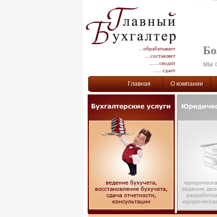
Бо
...обрабатывает
....составляет
мы 
.......сводит
......сдает
Главная
О компании