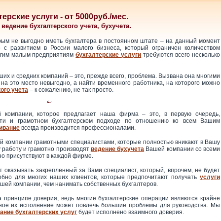
ерские услуги - от 5000руб./мес.
.
 ведение бухгалтерского учета, бухучета
орым не выгодно иметь бухгалтера в постоянном штате – на данный момент
о с развитием в России малого бизнеса, который ограничен количеством
ногим малым предприятиям
бухгалтерские услуги
требуются всего несколько
ших и средних компаний – это, прежде всего, проблема. Вызвана она многими
на это место невыгодно, а найти временного работника, на которого можно
ого учета
– к сожалению, не так просто.
й компании, которое предлагает наша фирма – это, в первую очередь,
сти и грамотном бухгалтерском подходе по отношению ко всем Вашим
ивание
всегда производится профессионалами.
й компании грамотными специалистами, которые полностью вникают в Вашу
 работу и грамотно производят
ведение бухучета
Вашей компании со всеми
о присутствуют в каждой фирме.
ет оказывать закрепленный за Вами специалист, который, впрочем, не будет
обно для многих наших клиентов, которые предпочитают получать
услуги
шей компании, чем нанимать собственных бухгалтеров.
на принципе доверия, ведь многие бухгалтерские операции являются крайне
ое их исполнение может повлечь большие проблемы для руководства. Мы
ание бухгалтерских услуг
будет исполнено взаимного доверия.