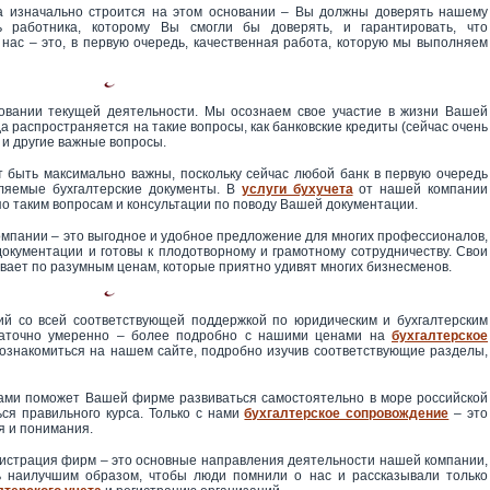
да изначально строится на этом основании – Вы должны доверять нашему
 работника, которому Вы смогли бы доверять, и гарантировать, что
нас – это, в первую очередь, качественная работа, которую мы выполняем
новании текущей деятельности. Мы осознаем свое участие в жизни Вашей
а распространяется на такие вопросы, как банковские кредиты (сейчас очень
 и другие важные вопросы.
ут быть максимально важны, поскольку сейчас любой банк в первую очередь
ляемые бухгалтерские документы. В
услуги бухучета
от нашей компании
о таким вопросам и консультации по поводу Вашей документации.
компании – это выгодное и удобное предложение для многих профессионалов,
окументации и готовы к плодотворному и грамотному сотрудничеству. Свои
вает по разумным ценам, которые приятно удивят многих бизнесменов.
ий со всей соответствующей поддержкой по юридическим и бухгалтерским
таточно умеренно – более подробно с нашими ценами на
бухгалтерское
знакомиться на нашем сайте, подробно изучив соответствующие разделы,
нами поможет Вашей фирме развиваться самостоятельно в море российской
ься правильного курса. Только с нами
бухгалтерское сопровождение
– это
ия и понимания.
егистрация фирм – это основные направления деятельности нашей компании,
ь наилучшим образом, чтобы люди помнили о нас и рассказывали только