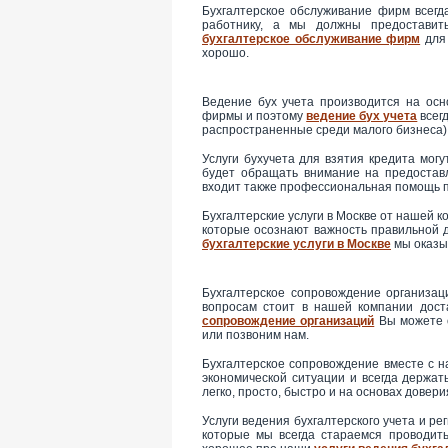
Бухгалтерское обслуживание фирм всег
работнику, а мы должны предоставить
бухгалтерское обслуживание фирм
для 
хорошо.
Ведение бух учета производится на ос
фирмы и поэтому
ведение бух учета
всегд
распространенные среди малого бизнеса)
Услуги бухучета для взятия кредита мог
будет обращать внимание на предостав
входит также профессиональная помощь п
Бухгалтерские услуги в Москве от нашей 
которые осознают важность правильной д
бухгалтерские услуги в Москве
мы оказы
Бухгалтерское сопровождение организац
вопросам стоит в нашей компании дос
сопровождение организаций
Вы можете о
или позвоним нам.
Бухгалтерское сопровождение вместе с 
экономической ситуации и всегда держат
легко, просто, быстро и на основах довер
Услуги ведения бухгалтерского учета и р
которые мы всегда стараемся проводит