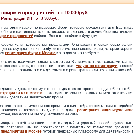
 фирм и предприятий - от 10 000руб.
.
Регистрация ИП - от 3 500руб
чных организационно-правовых форм, которые осуществит для Вас наша
роблем в настоящем, то есть поездок в налоговые и другие бюрократические
ирм и предприятий
избавит Вас и от проблем в будущем.
 форма услуг, которые мы предлагаем. Она входит в юридические услуги,
 для ее осуществления требуются грамотные специалисты, которые хорошо
тся
регистрация фирм в Москве
и что для этого требуется.
 по самым разумным ценам, с которыми Вы можете также ознакомиться на
ин раз заплатить, сколько стоит грамотная
услуга по регистрации
в нашей
я из-за неправильного свидетельства о регистрации или нехватки каких-либо
 долгое и достаточно мучительное дело, за которое не следует браться без
истрация ООО в Москве
– это один из самых сложных моментов открытия
Вам и сделать ее значительно проще.
ателя также занимает много времени и сил – обратившись к нам с подобной
е количество времени. Ведь у нас даже
регистрация индивидуального
стрее, чем если бы Вы осуществляли ее сами.
помощью нашей компании – это выгодный и удачный способ осуществить
ми потерями. Вы не простаиваете значительное количество времени в
 предприятий в Москве
готовит прекрасную платформу для деятельности в