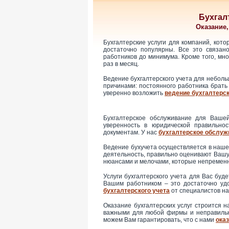
Бухгалт
Оказание,
Бухгалтерские услуги для компаний, кот
достаточно популярны. Все это связан
работников до минимума. Кроме того, м
раз в месяц.
Ведение бухгалтерского учета для неболь
причинами: постоянного работника брать 
уверенно возложить
ведение бухгалтерск
Бухгалтерское обслуживание для Ваше
уверенность в юридической правильно
документам. У нас
бухгалтерское обслуж
Ведение бухучета осуществляется в наше
деятельность, правильно оценивают Вашу
нюансами и мелочами, которые непременн
Услуги бухгалтерского учета для Вас буд
Вашим работником – это достаточно уд
бухгалтерского учета
от специалистов на
Оказание бухгалтерских услуг строится 
важными для любой фирмы и неправильн
можем Вам гарантировать, что с нами
оказ