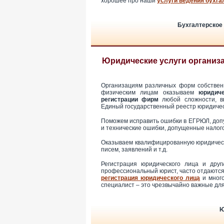
хорошее про наши
услуги ведения бухга
Бухгалтерское 
Юридические услуги организ
Организациям различных форм собствен
физическим лицам оказываем
юридич
регистрации фирм
любой сложности, в
Единый государственный реестр юридичес
Поможем исправить ошибки в ЕГРЮЛ, допу
и технические ошибки, допущенные налог
Оказываем квалифицированную юридическ
писем, заявлений и т.д.
Регистрация юридического лица и дру
профессиональный юрист, часто отдаются 
регистрация юридического лица
и много
специалист – это чрезвычайно важные для
Ю